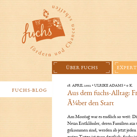
GeschÃ¤ftsfÃ¼hrerin
ÜBER FUCHS
EXPER
18. APRIL 2012 • ULRIKE ADAMS • 0 K.
FUCHS-BLOG
Aus dem fuchs-Alltag: F
Ã¼ber den Start
Am Montag war es endlich so weit: Die
Neun Erstklässler, deren Familien au
gekommen sind, werden ab jetzt jeden